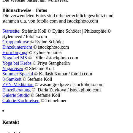
Die Website basiert auf WordPress.
Bildnachweise – Fotos
Die verwendeten Fotos sind urheberrechtlich geschützt und
stammen u.a. von fotolia.com und istockphoto.com
Startseite
: Stefanie Koll © Eyline Schöder | Philosophie ©
styleuneed / fotolia.com
Gruppenkurse
© Eyline Schöder
Einzelunterricht
© istockphoto.com
Hormonyoga
© Eyline Schöder
Yoga bei MS
©
_Vilor
/istockphoto.com
Yoga bei Krebs
© Priya Stangherlin
Yogareisen
© Stefanie Koll
Summer Special
© Kailash Kumar / fotolia.com
8-Samkeit
© Stefanie Koll
ZEN-Meditation
© wasan gredpree / istockphoto.com
Einzelberatung
© Daria Zuykova / istockphoto.com
Galerie Studio
© Stefanie Koll
Galerie Korfureisen
© Teilnehmer
Kontakt