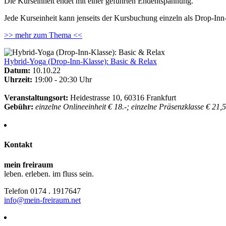
Die Kurseinheit endet mit einer geführten Endentspannung.
Jede Kurseinheit kann jenseits der Kursbuchung einzeln als Drop-In
>> mehr zum Thema <<
Hybrid-Yoga (Drop-Inn-Klasse): Basic & Relax
Datum:
10.10.22
Uhrzeit:
19:00 - 20:30 Uhr
Veranstaltungsort:
Heidestrasse 10, 60316 Frankfurt
Gebühr:
einzelne Onlineeinheit € 18.-; einzelne Präsenzklasse € 21,
Kontakt
mein freiraum
leben. erleben. im fluss sein.
Telefon 0174 . 1917647
info@mein-freiraum.net